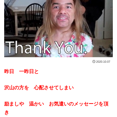
2020.10.07
昨日 一昨日と
沢山の方を 心配させてしまい
励ましや 温かい お気遣いのメッセージを頂
き