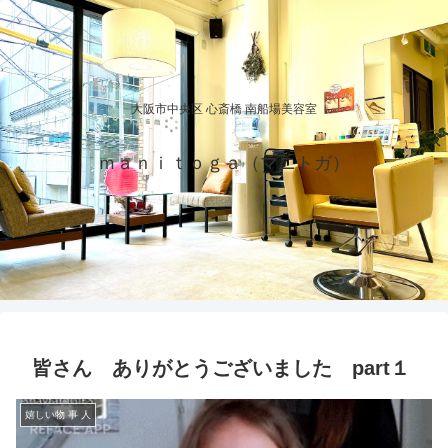
大阪市中央区 心斎橋 南船場美容室
ｍａｎｉｔｏｇａ（マニトガ）
皆さん ありがとうございました part１
嬉しい物 事 人