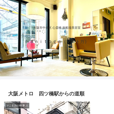
大阪市中央区 心斎橋 南船場美容室
ｍａｎｉｔｏｇａ（マニトガ）
大阪メトロ 四ツ橋駅からの道順
マニトガの物 事 人