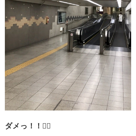
ダメっ！！🙅‍♂️