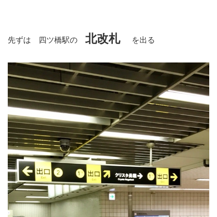
北改札
先ずは 四ツ橋駅の
を出る