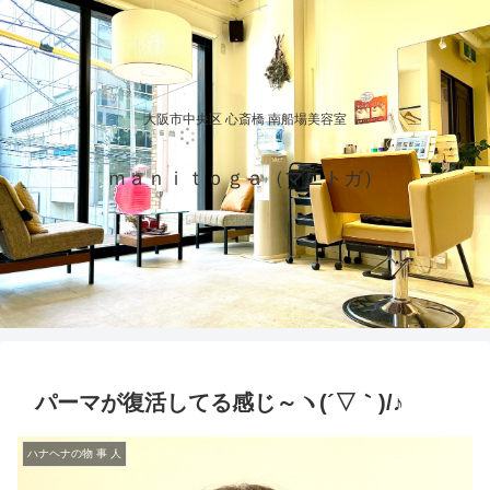
大阪市中央区 心斎橋 南船場美容室
ｍａｎｉｔｏｇａ（マニトガ）
パーマが復活してる感じ～ヽ(´▽｀)/♪
ハナヘナの物 事 人