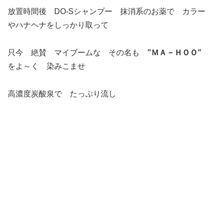
放置時間後 DO-Sシャンプー 抹消系のお薬で カラー
やハナヘナをしっかり取って
只今 絶賛 マイブームな その名も
”ＭＡ－ＨＯＯ”
をよ～く 染みこませ
高濃度炭酸泉で たっぷり流し