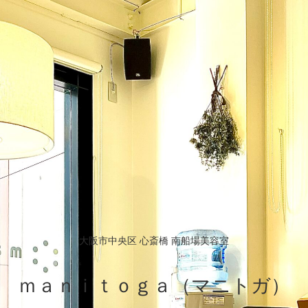
大阪市中央区 心斎橋 南船場美容室
ｍａｎｉｔｏｇａ（マニトガ）