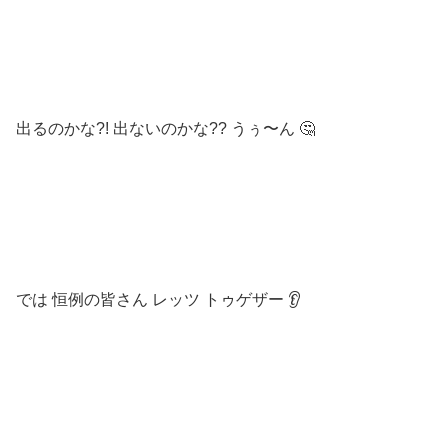
出るのかな?! 出ないのかな?? うぅ〜ん 🤔
では 恒例の皆さん レッツ トゥゲザー 👂