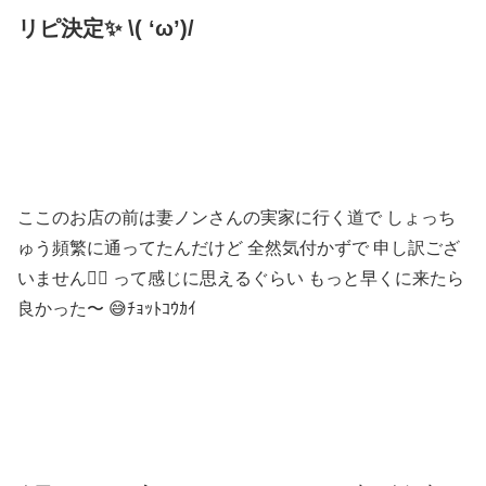
リピ決定✨ \( ‘ω’)/
ここのお店の前は妻ノンさんの実家に行く道で しょっち
ゅう頻繁に通ってたんだけど 全然気付かずで 申し訳ござ
いません🙇‍♂️ って感じに思えるぐらい もっと早くに来たら
良かった〜 😅ﾁｮｯﾄｺｳｶｲ