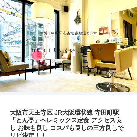
大阪市中央区 心斎橋 南船場美容室
ｍａｎｉｔｏｇａ（マニトガ）
大阪市天王寺区 JR大阪環状線 寺田町駅
「とん亭」ヘレミックス定食 アクセス良
し お味も良し コスパも良しの三方良しで
リピ決定！！