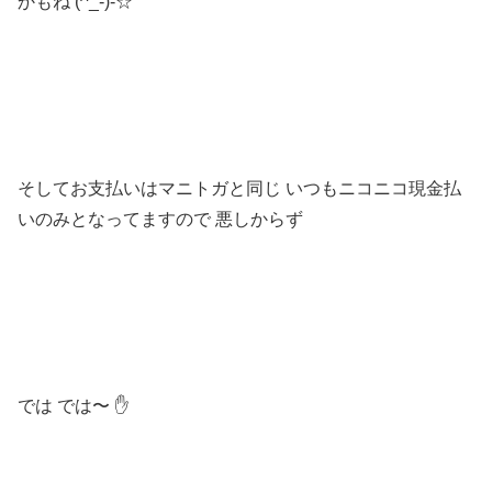
かもね (^_-)-☆
そしてお支払いはマニトガと同じ いつもニコニコ現金払
いのみとなってますので 悪しからず
では では〜 ✋