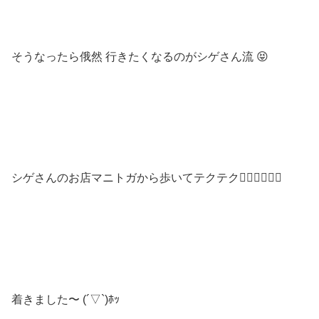
そうなったら俄然 行きたくなるのがシゲさん流 😝
シゲさんのお店マニトガから歩いてテクテク🚶‍♀️🚶‍♀️🚶‍♀️
着きました〜 (´▽`)ﾎｯ