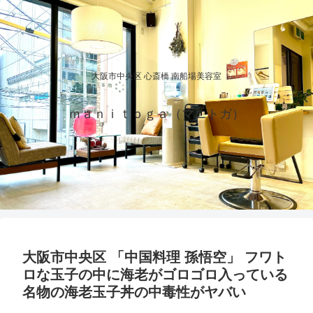
大阪市中央区 心斎橋 南船場美容室
ｍａｎｉｔｏｇａ（マニトガ）
大阪市中央区 「中国料理 孫悟空」 フワト
ロな玉子の中に海老がゴロゴロ入っている
名物の海老玉子丼の中毒性がヤバい