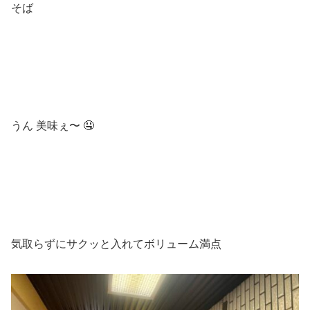
そば
うん 美味ぇ〜 🤤
気取らずにサクッと入れてボリューム満点