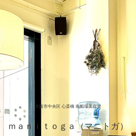
大阪市中央区 心斎橋 南船場美容室
ｍａｎｉｔｏｇａ（マニトガ）