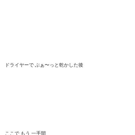
ドライヤーで ぶぁ〜っと乾かした後
ここで もう 一手間