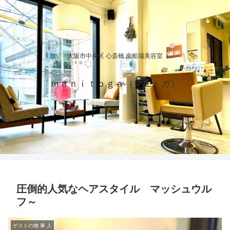
大阪市中央区 心斎橋 南船場美容室
ｍａｎｉｔｏｇａ（マニトガ）
圧倒的人気なヘアスタイル マッシュウル
フ～
ゲストの物 事 人