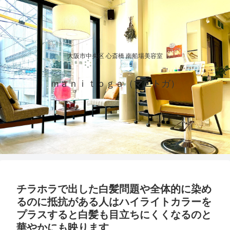
大阪市中央区 心斎橋 南船場美容室
ｍａｎｉｔｏｇａ（マニトガ）
チラホラで出した白髪問題や全体的に染め
るのに抵抗がある人はハイライトカラーを
プラスすると白髪も目立ちにくくなるのと
華やかにも映ります