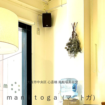
大阪市中央区 心斎橋 南船場美容室
ｍａｎｉｔｏｇａ（マニトガ）