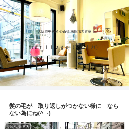
大阪市中央区 心斎橋 南船場美容室
ｍａｎｉｔｏｇａ（マニトガ）
髪の毛が 取り返しがつかない様に なら
ない為にね(^_-)
ゲストの物 事 人