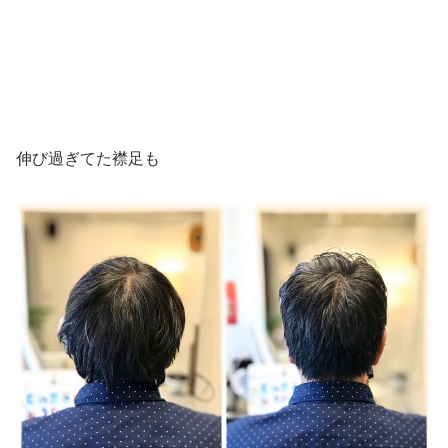
伸び過ぎてた襟足も