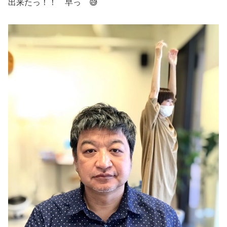
出来たっ！！ 早っ 😅