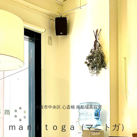
大阪市中央区 心斎橋 南船場美容室
ｍａｎｉｔｏｇａ（マニトガ）