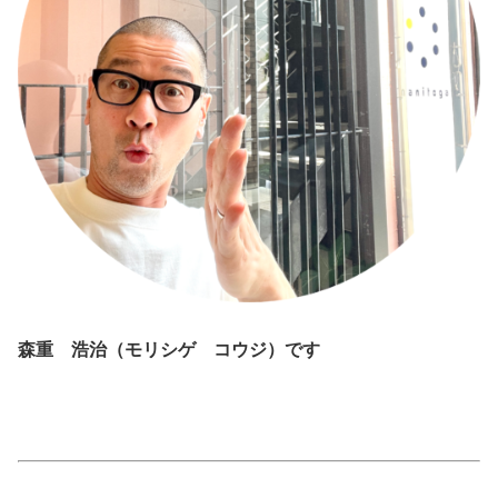
森重 浩治（モリシゲ コウジ）です