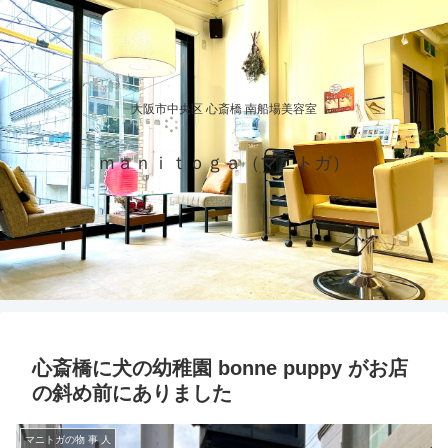
大阪市中央区 心斎橋 南船場美容室
ｍａｎｉｔｏｇａ（マニトガ）
心斎橋に犬の幼稚園 bonne puppy がお店
の斜め前にありました
マニトガの物 事 人