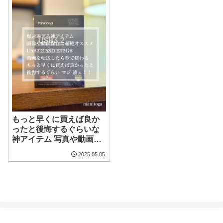
もっと早くに買えば良か
ったと後悔するぐらいな
神アイテム 写真や動画の
データ保存が秒で終わる
2025.05.05
USB3.2 512GB SSD ポケ
ットサイズで持ち運びに
も便利だしタイプＣ対応
なのでiPhoneにも直接使
えるのでマジでオススメ
です