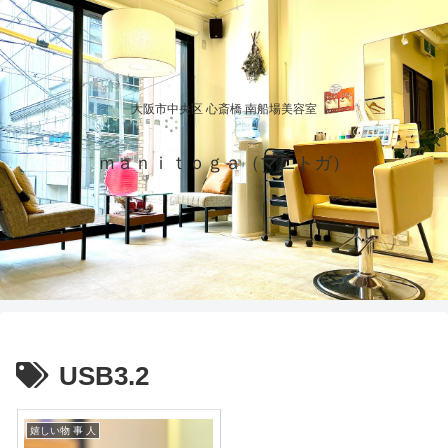
大阪市中央区 心斎橋 南船場美容室
ｍａｎｉｔｏｇａ（マニトガ）
USB3.2
嬉しい物 事 人