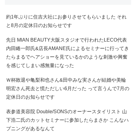
約1年ぶりに住吉大社にお参りさせてもらいました それ
と8月の定休日のお知らせです
先日 MIAN BEAUTY大阪スタジオで行われたLECO代表
内田睠一郎氏&店長AMANE氏によるセミナーに行ってき
たらまるでヘアショーを見ているかのような刺激や興奮
を感じてしまい感無量になった
Ｗ杯敗退や亀梨和也さん&田中みな実さんが結婚や美輪
明宏さん死去と慌ただしい6月だった って言うんで7月の
定休日のお知らせです
表参道美容院 Double/SONSのオーナースタイリスト 山
下浩二氏のカットセミナーに参加したらまさか こんなハ
プニングがあるなんて