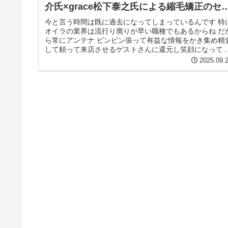
介氏×grace松下泰之氏による縮毛矯正のセ
ナーに参加してきた
今と言う時間は既に過去になってしまっているんです 特
オイラの業界は流行り廃りが早い職種でもあるからね だ
ら常にアンテナ ビンビン張って有益な情報をかき集め精
して頼って来店させるゲストさんに還元し笑顔になって
んでもらいたい ただただそ...
2025.09.