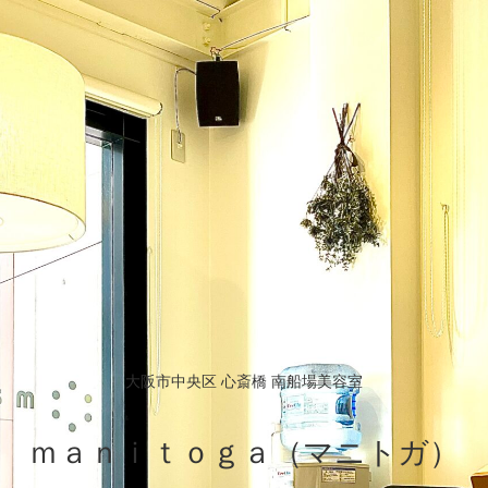
大阪市中央区 心斎橋 南船場美容室
ｍａｎｉｔｏｇａ（マニトガ）