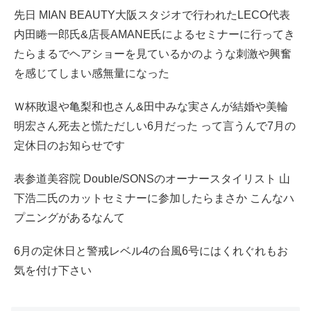
先日 MIAN BEAUTY大阪スタジオで行われたLECO代表
内田睠一郎氏&店長AMANE氏によるセミナーに行ってき
たらまるでヘアショーを見ているかのような刺激や興奮
を感じてしまい感無量になった
Ｗ杯敗退や亀梨和也さん&田中みな実さんが結婚や美輪
明宏さん死去と慌ただしい6月だった って言うんで7月の
定休日のお知らせです
表参道美容院 Double/SONSのオーナースタイリスト 山
下浩二氏のカットセミナーに参加したらまさか こんなハ
プニングがあるなんて
6月の定休日と警戒レベル4の台風6号にはくれぐれもお
気を付け下さい