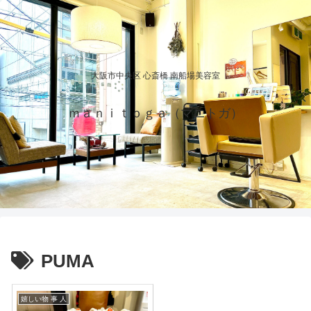
大阪市中央区 心斎橋 南船場美容室
ｍａｎｉｔｏｇａ（マニトガ）
PUMA
嬉しい物 事 人