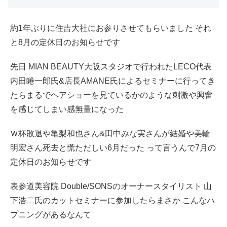
約1年ぶりに住吉大社にお参りさせてもらいました それ
と8月の定休日のお知らせです
先日 MIAN BEAUTY大阪スタジオで行われたLECO代表
内田睠一郎氏&店長AMANE氏によるセミナーに行ってき
たらまるでヘアショーを見ているかのような刺激や興奮
を感じてしまい感無量になった
Ｗ杯敗退や亀梨和也さん&田中みな実さんが結婚や美輪
明宏さん死去と慌ただしい6月だった って言うんで7月の
定休日のお知らせです
表参道美容院 Double/SONSのオーナースタイリスト 山
下浩二氏のカットセミナーに参加したらまさか こんなハ
プニングがあるなんて