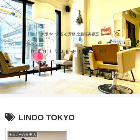
大阪市中央区 心斎橋 南船場美容室
ｍａｎｉｔｏｇａ（マニトガ）
LINDO TOKYO
セミナーの物 事 人