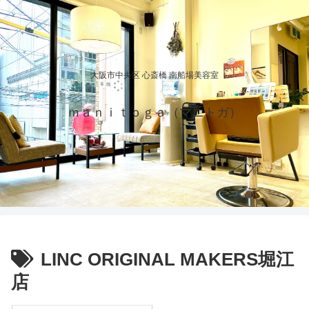
大阪市中央区 心斎橋 南船場美容室
ｍａｎｉｔｏｇａ（マニトガ）
LINC ORIGINAL MAKERS堀江
店