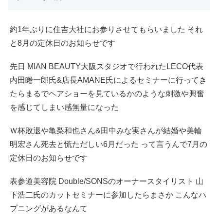
約1年ぶりに住吉大社にお参りさせてもらいました それ
と8月の定休日のお知らせです
先日 MIAN BEAUTY大阪スタジオで行われたLECO代表
内田睠一郎氏&店長AMANE氏によるセミナーに行ってき
たらまるでヘアショーを見ているかのような刺激や興奮
を感じてしまい感無量になった
Ｗ杯敗退や亀梨和也さん&田中みな実さんが結婚や美輪
明宏さん死去と慌ただしい6月だった って言うんで7月の
定休日のお知らせです
表参道美容院 Double/SONSのオーナースタイリスト 山
下浩二氏のカットセミナーに参加したらまさか こんなハ
プニングがあるなんて