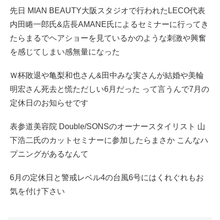
先日 MIAN BEAUTY大阪スタジオで行われたLECO代表
内田睠一郎氏&店長AMANE氏によるセミナーに行ってき
たらまるでヘアショーを見ているかのような刺激や興奮
を感じてしまい感無量になった
Ｗ杯敗退や亀梨和也さん&田中みな実さんが結婚や美輪
明宏さん死去と慌ただしい6月だった って言うんで7月の
定休日のお知らせです
表参道美容院 Double/SONSのオーナースタイリスト 山
下浩二氏のカットセミナーに参加したらまさか こんなハ
プニングがあるなんて
6月の定休日と警戒レベル4の台風6号にはくれぐれもお
気を付け下さい