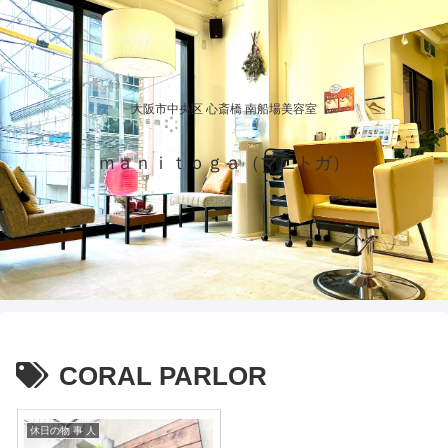
大阪市中央区 心斎橋 南船場美容室
ｍａｎｉｔｏｇａ（マニトガ）
CORAL PARLOR
休日の物 事 人