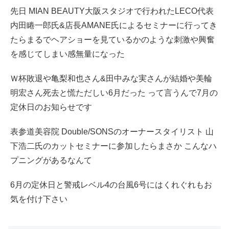
先日 MIAN BEAUTY大阪スタジオで行われたLECO代表
内田睠一郎氏&店長AMANE氏によるセミナーに行ってき
たらまるでヘアショーを見ているかのような刺激や興奮
を感じてしまい感無量になった
Ｗ杯敗退や亀梨和也さん&田中みな実さんが結婚や美輪
明宏さん死去と慌ただしい6月だった って言うんで7月の
定休日のお知らせです
表参道美容院 Double/SONSのオーナースタイリスト 山
下浩二氏のカットセミナーに参加したらまさか こんなハ
プニングがあるなんて
6月の定休日と警戒レベル4の台風6号にはくれぐれもお
気を付け下さい