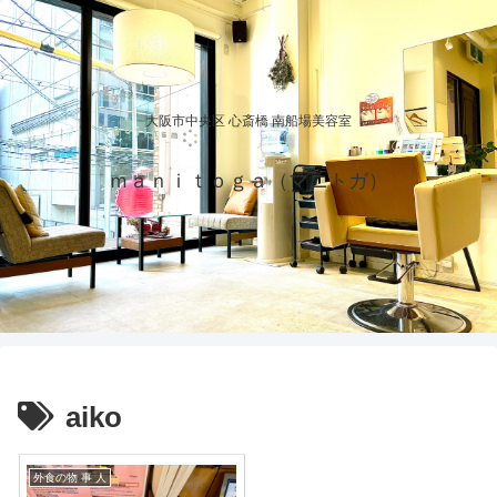
大阪市中央区 心斎橋 南船場美容室
ｍａｎｉｔｏｇａ（マニトガ）
aiko
外食の物 事 人