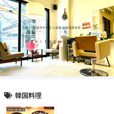
大阪市中央区 心斎橋 南船場美容室
ｍａｎｉｔｏｇａ（マニトガ）
韓国料理
外食の物 事 人