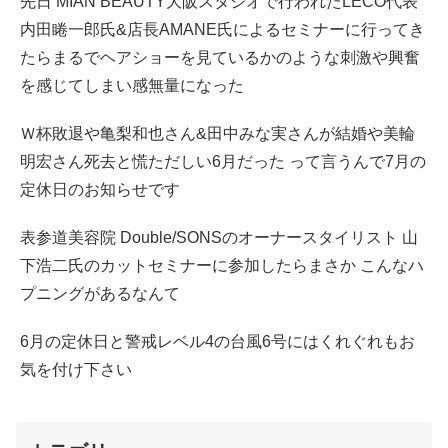
先日 MIAN BEAUTY大阪スタジオで行われたLECO代表
内田睠一郎氏&店長AMANE氏によるセミナーに行ってき
たらまるでヘアショーを見ているかのような刺激や興奮
を感じてしまい感無量になった
Ｗ杯敗退や亀梨和也さん&田中みな実さんが結婚や美輪
明宏さん死去と慌ただしい6月だった って言うんで7月の
定休日のお知らせです
表参道美容院 Double/SONSのオーナースタイリスト 山
下浩二氏のカットセミナーに参加したらまさか こんなハ
プニングがあるなんて
6月の定休日と警戒レベル4の台風6号にはくれぐれもお
気を付け下さい