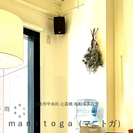
大阪市中央区 心斎橋 南船場美容室
ｍａｎｉｔｏｇａ（マニトガ）