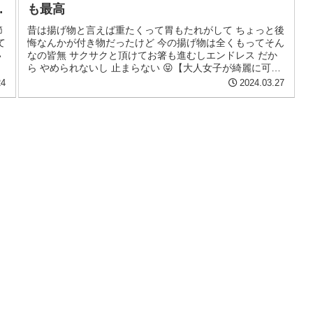
満
も最高
節
昔は揚げ物と言えば重たくって胃もたれがして ちょっと後
て
悔なんかが付き物だったけど 今の揚げ物は全くもってそん
い
なの皆無 サクサクと頂けてお箸も進むしエンドレス だか
ら やめられないし 止まらない 😝【大人女子が綺麗に可愛
くなる美容院】髪が整い...
24
2024.03.27