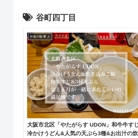
谷町四丁目
外食の物 事 人
大阪市北区「やたがらす UDON」和牛牛す
冷かけうどん&人気の天ぷら3種&お出汁の