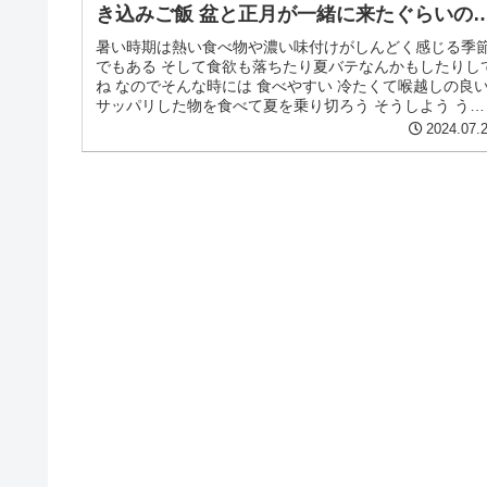
き込みご飯 盆と正月が一緒に来たぐらいの
足感です
暑い時期は熱い食べ物や濃い味付けがしんどく感じる季
でもある そして食欲も落ちたり夏バテなんかもしたりし
ね なのでそんな時には 食べやすい 冷たくて喉越しの良
サッパリした物を食べて夏を乗り切ろう そうしよう うん
うん (*ﾟДﾟ)(*...
2024.07.