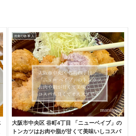
外食の物 事 人
じ
大阪市中央区 谷町4丁目 「ニューベイブ」の
炊
トンカツはお肉や脂が甘くて美味いしコスパ