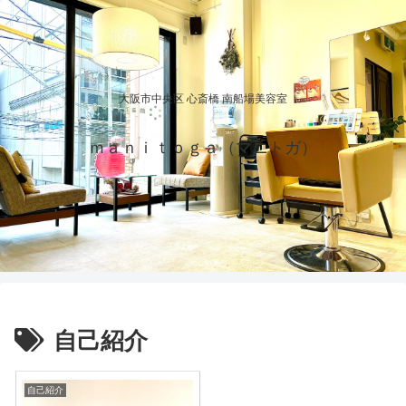
大阪市中央区 心斎橋 南船場美容室
ｍａｎｉｔｏｇａ（マニトガ）
自己紹介
自己紹介