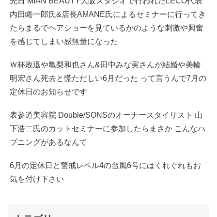
先日 MIAN BEAUTY大阪スタジオで行われたLECO代表
内田睠一郎氏&店長AMANE氏によるセミナーに行ってき
たらまるでヘアショーを見ているかのような刺激や興奮
を感じてしまい感無量になった
Ｗ杯敗退や亀梨和也さん&田中みな実さんが結婚や美輪
明宏さん死去と慌ただしい6月だった って言うんで7月の
定休日のお知らせです
表参道美容院 Double/SONSのオーナースタイリスト 山
下浩二氏のカットセミナーに参加したらまさか こんなハ
プニングがあるなんて
6月の定休日と警戒レベル4の台風6号にはくれぐれもお
気を付け下さい