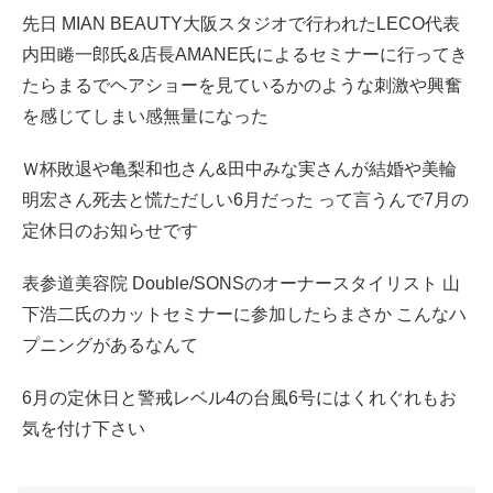
先日 MIAN BEAUTY大阪スタジオで行われたLECO代表
内田睠一郎氏&店長AMANE氏によるセミナーに行ってき
たらまるでヘアショーを見ているかのような刺激や興奮
を感じてしまい感無量になった
Ｗ杯敗退や亀梨和也さん&田中みな実さんが結婚や美輪
明宏さん死去と慌ただしい6月だった って言うんで7月の
定休日のお知らせです
表参道美容院 Double/SONSのオーナースタイリスト 山
下浩二氏のカットセミナーに参加したらまさか こんなハ
プニングがあるなんて
6月の定休日と警戒レベル4の台風6号にはくれぐれもお
気を付け下さい