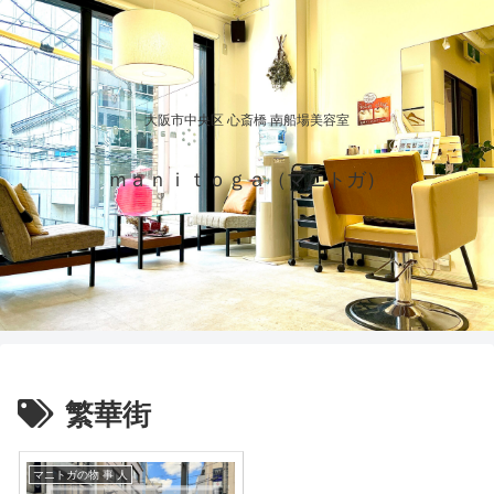
大阪市中央区 心斎橋 南船場美容室
ｍａｎｉｔｏｇａ（マニトガ）
繁華街
マニトガの物 事 人