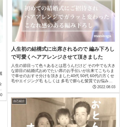
感
人生初の結構式に出席されるので 編み下ろし
カ
で可愛くヘアアレンジさせて頂きました
り
人生の節目って色々あるとは思うんだけど その中でも大き
な節目の結婚式おめでたい席のお手伝いが出来てこちらま
麗
で幸せのおすそ分けを頂きました40代 50代 60代の方くせ
毛やエイジング毛 もしくは 多毛で膨らむ髪質でお悩みな
を
大人女子の方が沢山...
2022.08.03
ャ
30
自己紹介