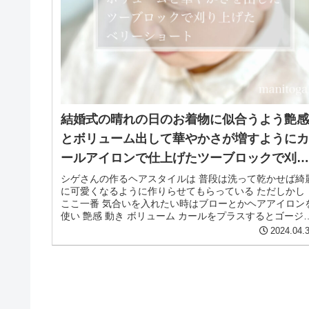
結婚式の晴れの日のお着物に似合うよう艶
とボリューム出して華やかさが増すように
ールアイロンで仕上げたツーブロックで刈
上げたベリーショート
シゲさんの作るヘアスタイルは 普段は洗って乾かせば綺
に可愛くなるように作りらせてもらっている ただしかし
ここ一番 気合いを入れたい時はブローとかヘアアイロン
使い 艶感 動き ボリューム カールをプラスするとゴージ
スになったり華やかさ...
2024.04.