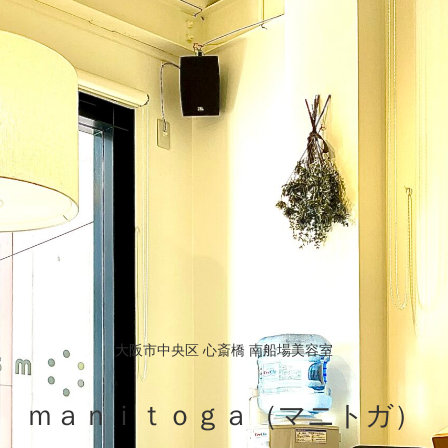
大阪市中央区 心斎橋 南船場美容室
ｍａｎｉｔｏｇａ（マニトガ）