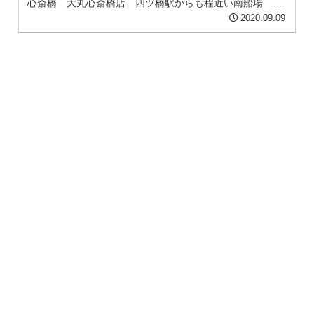
心斎橋 大丸心斎橋店 四ツ橋駅からも程近い南船場 美
容室manitog...
2020.09.09