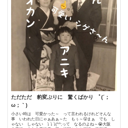
ただただ 豹変ぶりに 驚くばかり ﾟ(´；
ω；｀)
小さい時は 可愛かった～ って言われるけれどそんな
事 いわれた日にゃぁあぁ～た もぅ～😤まぁ でも し
ゃない しゃない ⤵︎ ⤵︎ ⤵︎(^^;って なるのよね～😭大阪