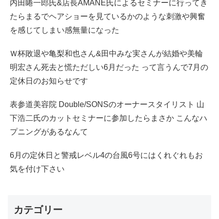
内田睠一郎氏&店長AMANE氏によるセミナーに行ってき
たらまるでヘアショーを見ているかのような刺激や興奮
を感じてしまい感無量になった
Ｗ杯敗退や亀梨和也さん&田中みな実さんが結婚や美輪
明宏さん死去と慌ただしい6月だった って言うんで7月の
定休日のお知らせです
表参道美容院 Double/SONSのオーナースタイリスト 山
下浩二氏のカットセミナーに参加したらまさか こんなハ
プニングがあるなんて
6月の定休日と警戒レベル4の台風6号にはくれぐれもお
気を付け下さい
カテゴリー