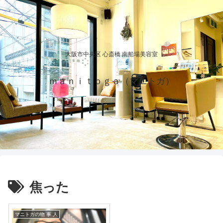
大阪市中央区 心斎橋 南船場美容室
ｍａｎｉｔｏｇａ（マニトガ）
焦った
マニトガの物 事 人