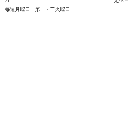
2f 定休日
毎週月曜日 第一・三火曜日