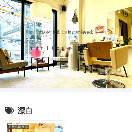
大阪市中央区 心斎橋 南船場美容室
ｍａｎｉｔｏｇａ（マニトガ）
漂白
日常の物 事 人