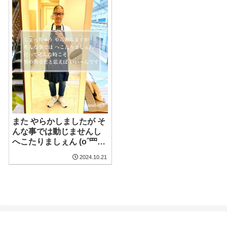
また やらかしましたが そ
んな事では動じませんし
へこたりましぇん (oˆ罒
ˆo)ᥫᩣ ̖́-
2024.10.21