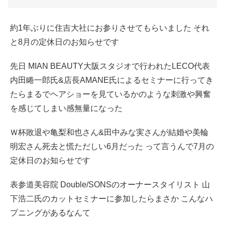
約1年ぶりに住吉大社にお参りさせてもらいました それ
と8月の定休日のお知らせです
先日 MIAN BEAUTY大阪スタジオで行われたLECO代表
内田睠一郎氏&店長AMANE氏によるセミナーに行ってき
たらまるでヘアショーを見ているかのような刺激や興奮
を感じてしまい感無量になった
Ｗ杯敗退や亀梨和也さん&田中みな実さんが結婚や美輪
明宏さん死去と慌ただしい6月だった って言うんで7月の
定休日のお知らせです
表参道美容院 Double/SONSのオーナースタイリスト 山
下浩二氏のカットセミナーに参加したらまさか こんなハ
プニングがあるなんて