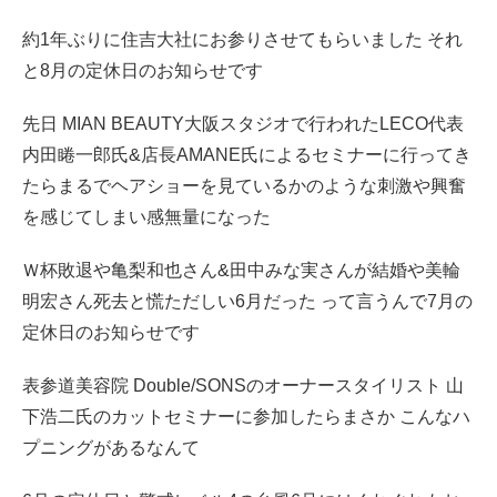
約1年ぶりに住吉大社にお参りさせてもらいました それ
と8月の定休日のお知らせです
先日 MIAN BEAUTY大阪スタジオで行われたLECO代表
内田睠一郎氏&店長AMANE氏によるセミナーに行ってき
たらまるでヘアショーを見ているかのような刺激や興奮
を感じてしまい感無量になった
Ｗ杯敗退や亀梨和也さん&田中みな実さんが結婚や美輪
明宏さん死去と慌ただしい6月だった って言うんで7月の
定休日のお知らせです
表参道美容院 Double/SONSのオーナースタイリスト 山
下浩二氏のカットセミナーに参加したらまさか こんなハ
プニングがあるなんて