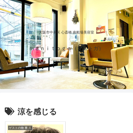
大阪市中央区 心斎橋 南船場美容室
ｍａｎｉｔｏｇａ（マニトガ）
涼を感じる
ゲストの物 事 人