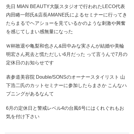
先日 MIAN BEAUTY大阪スタジオで行われたLECO代表
内田睠一郎氏&店長AMANE氏によるセミナーに行ってき
たらまるでヘアショーを見ているかのような刺激や興奮
を感じてしまい感無量になった
Ｗ杯敗退や亀梨和也さん&田中みな実さんが結婚や美輪
明宏さん死去と慌ただしい6月だった って言うんで7月の
定休日のお知らせです
表参道美容院 Double/SONSのオーナースタイリスト 山
下浩二氏のカットセミナーに参加したらまさか こんなハ
プニングがあるなんて
6月の定休日と警戒レベル4の台風6号にはくれぐれもお
気を付け下さい