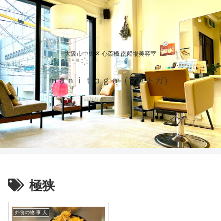
大阪市中央区 心斎橋 南船場美容室
ｍａｎｉｔｏｇａ（マニトガ）
極狭
外食の物 事 人