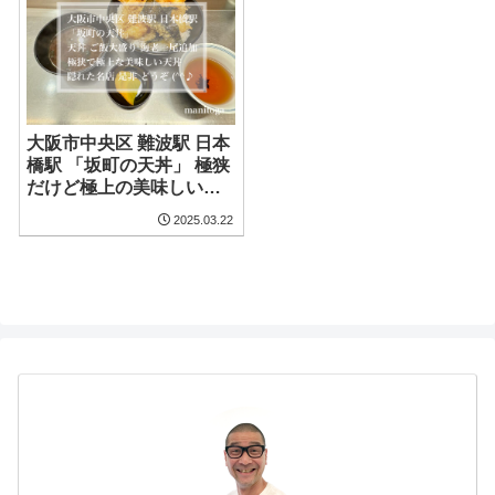
大阪市中央区 難波駅 日本
橋駅 「坂町の天丼」 極狭
だけど極上の美味しい天
丼が頂ける隠れた名店
2025.03.22