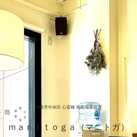
大阪市中央区 心斎橋 南船場美容室
ｍａｎｉｔｏｇａ（マニトガ）