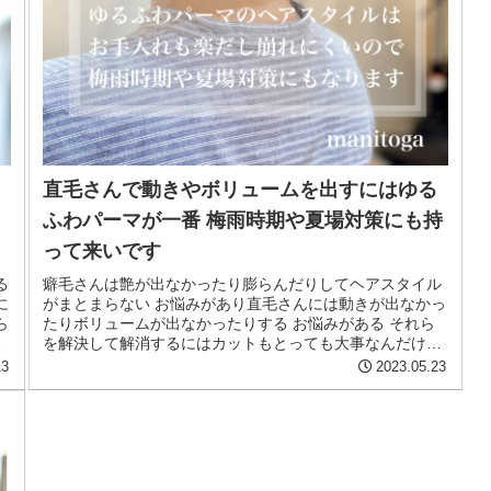
に
直毛さんで動きやボリュームを出すにはゆる
の
ふわパーマが一番 梅雨時期や夏場対策にも持
って来いです
る
癖毛さんは艶が出なかったり膨らんだりしてヘアスタイル
に
がまとまらない お悩みがあり直毛さんには動きが出なかっ
ら
たりボリュームが出なかったりする お悩みがある それら
い
を解決して解消するにはカットもとっても大事なんだけど
カットだけでは限界があるの...
13
2023.05.23