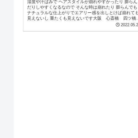
湿度や汗ばみで ヘアスタイルが崩れやすかったり 膨らん
だりしやすくなるなので そんな時は崩れたり 膨らんでも
ナチュラルな仕上がりでエアリー感を出しとけば崩れて
見えないし 重たくも見えないです大阪 心斎橋 四ツ
大丸心斎橋店からも程近い...
2022.05.