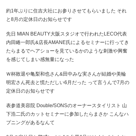
約1年ぶりに住吉大社にお参りさせてもらいました それ
と8月の定休日のお知らせです
先日 MIAN BEAUTY大阪スタジオで行われたLECO代表
内田睠一郎氏&店長AMANE氏によるセミナーに行ってき
たらまるでヘアショーを見ているかのような刺激や興奮
を感じてしまい感無量になった
Ｗ杯敗退や亀梨和也さん&田中みな実さんが結婚や美輪
明宏さん死去と慌ただしい6月だった って言うんで7月の
定休日のお知らせです
表参道美容院 Double/SONSのオーナースタイリスト 山
下浩二氏のカットセミナーに参加したらまさか こんなハ
プニングがあるなんて