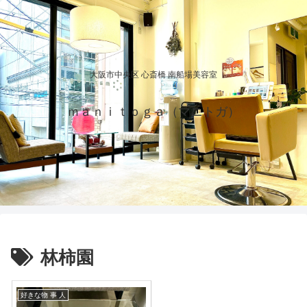
大阪市中央区 心斎橋 南船場美容室
ｍａｎｉｔｏｇａ（マニトガ）
林柿園
好きな物 事 人