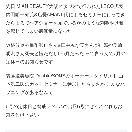
先日 MIAN BEAUTY大阪スタジオで行われたLECO代表
内田睠一郎氏&店長AMANE氏によるセミナーに行ってき
たらまるでヘアショーを見ているかのような刺激や興奮
を感じてしまい感無量になった
Ｗ杯敗退や亀梨和也さん&田中みな実さんが結婚や美輪
明宏さん死去と慌ただしい6月だった って言うんで7月の
定休日のお知らせです
表参道美容院 Double/SONSのオーナースタイリスト 山
下浩二氏のカットセミナーに参加したらまさか こんなハ
プニングがあるなんて
6月の定休日と警戒レベル4の台風6号にはくれぐれもお
気を付け下さい