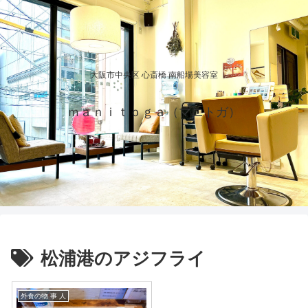
大阪市中央区 心斎橋 南船場美容室
ｍａｎｉｔｏｇａ（マニトガ）
松浦港のアジフライ
外食の物 事 人