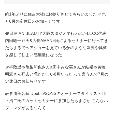
約1年ぶりに住吉大社にお参りさせてもらいました それ
と8月の定休日のお知らせです
先日 MIAN BEAUTY大阪スタジオで行われたLECO代表
内田睠一郎氏&店長AMANE氏によるセミナーに行ってき
たらまるでヘアショーを見ているかのような刺激や興奮
を感じてしまい感無量になった
Ｗ杯敗退や亀梨和也さん&田中みな実さんが結婚や美輪
明宏さん死去と慌ただしい6月だった って言うんで7月の
定休日のお知らせです
表参道美容院 Double/SONSのオーナースタイリスト 山
下浩二氏のカットセミナーに参加したらまさか こんなハ
プニングがあるなんて