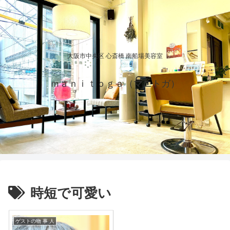
大阪市中央区 心斎橋 南船場美容室
ｍａｎｉｔｏｇａ（マニトガ）
時短で可愛い
ゲストの物 事 人