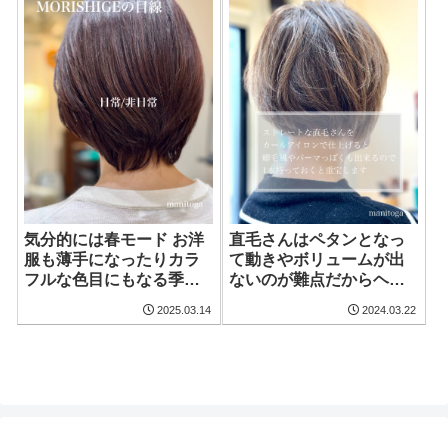
気分的には春モード お洋
直毛さんはペタンとなっ
服も薄手になったりカラ
て動きやボリュームが出
フルな色目にもなる季節
ないのが難点だからヘア
なのでヘアスタイルも衣
アイロンで仕上げるとカ
2025.03.14
2024.03.22
替えした春カラーのレイ
ールも付いて一気に華や
ヤースタイル
かに仕上がります