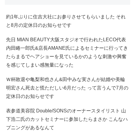
約1年ぶりに住吉大社にお参りさせてもらいました それ
と8月の定休日のお知らせです
先日 MIAN BEAUTY大阪スタジオで行われたLECO代表
内田睠一郎氏&店長AMANE氏によるセミナーに行ってき
たらまるでヘアショーを見ているかのような刺激や興奮
を感じてしまい感無量になった
Ｗ杯敗退や亀梨和也さん&田中みな実さんが結婚や美輪
明宏さん死去と慌ただしい6月だった って言うんで7月の
定休日のお知らせです
表参道美容院 Double/SONSのオーナースタイリスト 山
下浩二氏のカットセミナーに参加したらまさか こんなハ
プニングがあるなんて