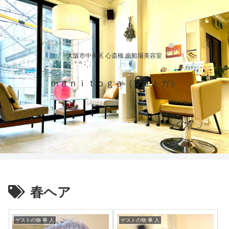
大阪市中央区 心斎橋 南船場美容室
ｍａｎｉｔｏｇａ（マニトガ）
春ヘア
ゲストの物 事 人
ゲストの物 事 人