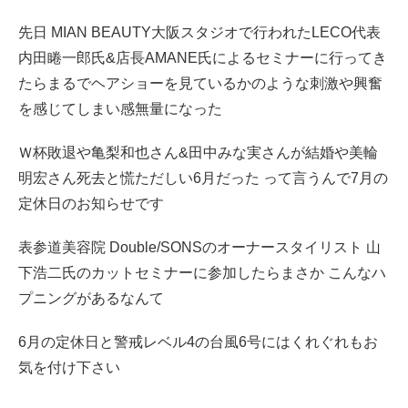
先日 MIAN BEAUTY大阪スタジオで行われたLECO代表
内田睠一郎氏&店長AMANE氏によるセミナーに行ってき
たらまるでヘアショーを見ているかのような刺激や興奮
を感じてしまい感無量になった
Ｗ杯敗退や亀梨和也さん&田中みな実さんが結婚や美輪
明宏さん死去と慌ただしい6月だった って言うんで7月の
定休日のお知らせです
表参道美容院 Double/SONSのオーナースタイリスト 山
下浩二氏のカットセミナーに参加したらまさか こんなハ
プニングがあるなんて
6月の定休日と警戒レベル4の台風6号にはくれぐれもお
気を付け下さい