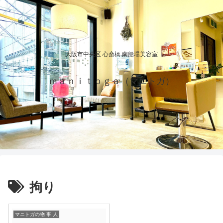
大阪市中央区 心斎橋 南船場美容室
ｍａｎｉｔｏｇａ（マニトガ）
拘り
マニトガの物 事 人