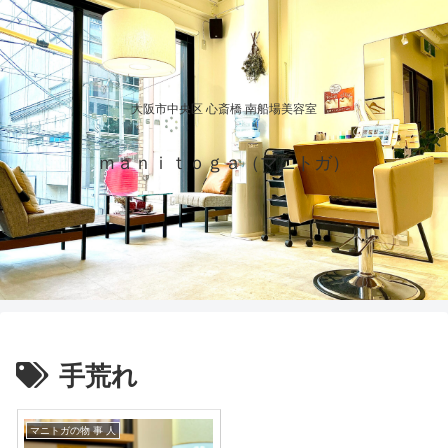
大阪市中央区 心斎橋 南船場美容室
ｍａｎｉｔｏｇａ（マニトガ）
手荒れ
マニトガの物 事 人