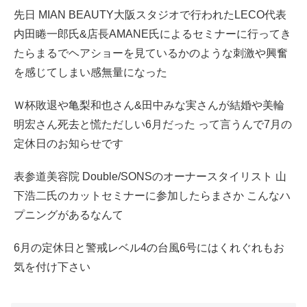
先日 MIAN BEAUTY大阪スタジオで行われたLECO代表
内田睠一郎氏&店長AMANE氏によるセミナーに行ってき
たらまるでヘアショーを見ているかのような刺激や興奮
を感じてしまい感無量になった
Ｗ杯敗退や亀梨和也さん&田中みな実さんが結婚や美輪
明宏さん死去と慌ただしい6月だった って言うんで7月の
定休日のお知らせです
表参道美容院 Double/SONSのオーナースタイリスト 山
下浩二氏のカットセミナーに参加したらまさか こんなハ
プニングがあるなんて
6月の定休日と警戒レベル4の台風6号にはくれぐれもお
気を付け下さい