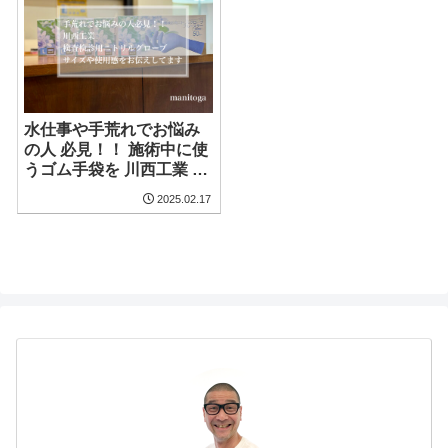
水仕事や手荒れでお悩み
の人 必見！！ 施術中に使
うゴム手袋を 川西工業 検
査検診用ニトリルグロー
2025.02.17
ブを使った感想はと言う
と