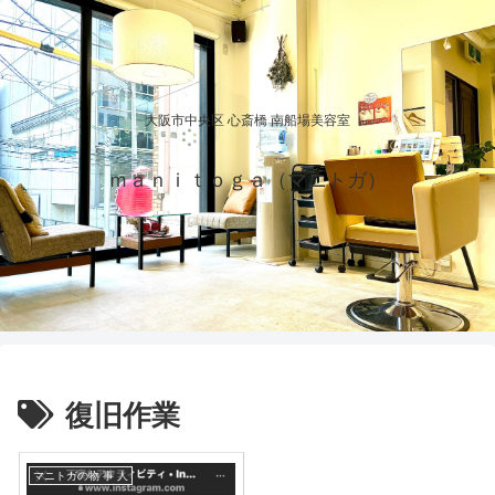
大阪市中央区 心斎橋 南船場美容室
ｍａｎｉｔｏｇａ（マニトガ）
復旧作業
マニトガの物 事 人