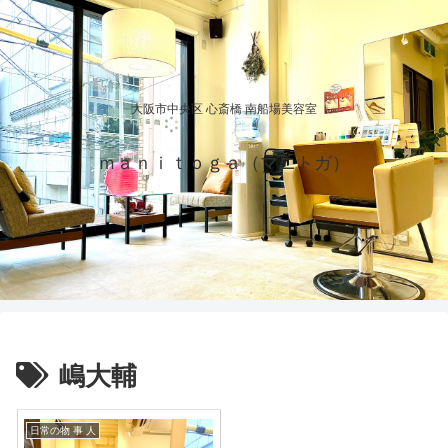
大阪市中央区 心斎橋 南船場美容室
ｍａｎｉｔｏｇａ（マニトガ）
嶋大輔
日常の物 事 人