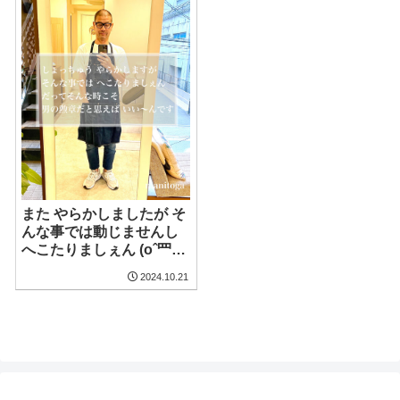
また やらかしましたが そ
んな事では動じませんし
へこたりましぇん (oˆ罒
ˆo)ᥫᩣ ̖́-
2024.10.21