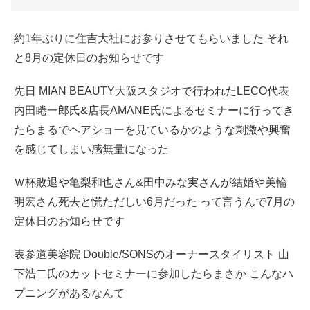
約1年ぶりに住吉大社にお参りさせてもらいました それ
と8月の定休日のお知らせです
先日 MIAN BEAUTY大阪スタジオで行われたLECO代表
内田睠一郎氏&店長AMANE氏によるセミナーに行ってき
たらまるでヘアショーを見ているかのような刺激や興奮
を感じてしまい感無量になった
Ｗ杯敗退や亀梨和也さん&田中みな実さんが結婚や美輪
明宏さん死去と慌ただしい6月だった って言うんで7月の
定休日のお知らせです
表参道美容院 Double/SONSのオーナースタイリスト 山
下浩二氏のカットセミナーに参加したらまさか こんなハ
プニングがあるなんて