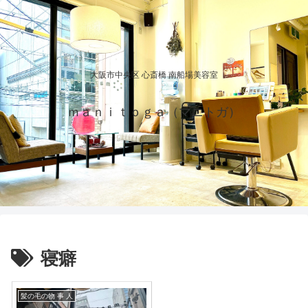
大阪市中央区 心斎橋 南船場美容室
ｍａｎｉｔｏｇａ（マニトガ）
寝癖
髪の毛の物 事 人