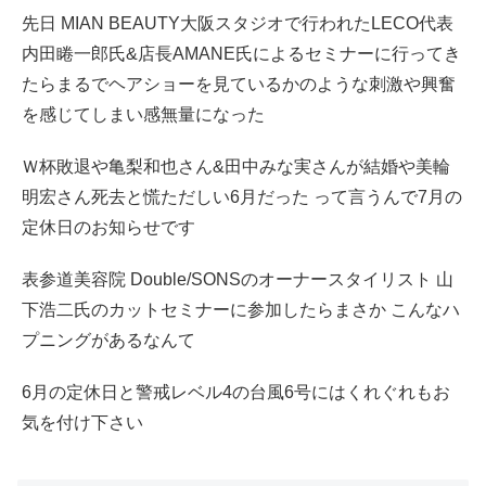
先日 MIAN BEAUTY大阪スタジオで行われたLECO代表
内田睠一郎氏&店長AMANE氏によるセミナーに行ってき
たらまるでヘアショーを見ているかのような刺激や興奮
を感じてしまい感無量になった
Ｗ杯敗退や亀梨和也さん&田中みな実さんが結婚や美輪
明宏さん死去と慌ただしい6月だった って言うんで7月の
定休日のお知らせです
表参道美容院 Double/SONSのオーナースタイリスト 山
下浩二氏のカットセミナーに参加したらまさか こんなハ
プニングがあるなんて
6月の定休日と警戒レベル4の台風6号にはくれぐれもお
気を付け下さい