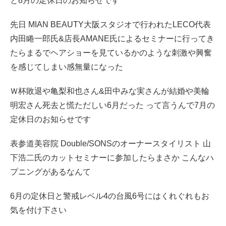
と8月の定休日のお知らせです
先日 MIAN BEAUTY大阪スタジオで行われたLECO代表
内田睠一郎氏&店長AMANE氏によるセミナーに行ってき
たらまるでヘアショーを見ているかのような刺激や興奮
を感じてしまい感無量になった
Ｗ杯敗退や亀梨和也さん&田中みな実さんが結婚や美輪
明宏さん死去と慌ただしい6月だった って言うんで7月の
定休日のお知らせです
表参道美容院 Double/SONSのオーナースタイリスト 山
下浩二氏のカットセミナーに参加したらまさか こんなハ
プニングがあるなんて
6月の定休日と警戒レベル4の台風6号にはくれぐれもお
気を付け下さい