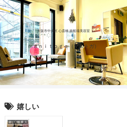
大阪市中央区 心斎橋 南船場美容室
ｍａｎｉｔｏｇａ（マニトガ）
嬉しい
嬉しい物 事 人