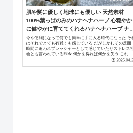
肌や髪に優しく地球にも優しい 天然素材
100%葉っぱのみのハナヘナハーブ 心穏やか
に健やかに育ててくれるハナヘナハーブ ナ
ュラル思考の人に向いてます
今や便利になって何でも簡単に手に入る時代になった そ
はそれでとても有難くも感じている だがしかしその反面
時間に追われプレッシャーとして感じていたりストレス
会とも言われている昨今 何かを得れば何かを失う これは
これで原理原則 それだった...
2025.04.