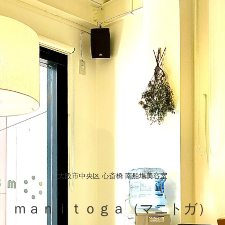
大阪市中央区 心斎橋 南船場美容室
ｍａｎｉｔｏｇａ（マニトガ）