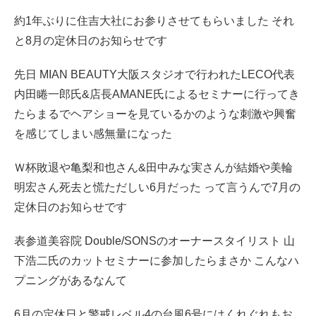
約1年ぶりに住吉大社にお参りさせてもらいました それ
と8月の定休日のお知らせです
先日 MIAN BEAUTY大阪スタジオで行われたLECO代表
内田睠一郎氏&店長AMANE氏によるセミナーに行ってき
たらまるでヘアショーを見ているかのような刺激や興奮
を感じてしまい感無量になった
Ｗ杯敗退や亀梨和也さん&田中みな実さんが結婚や美輪
明宏さん死去と慌ただしい6月だった って言うんで7月の
定休日のお知らせです
表参道美容院 Double/SONSのオーナースタイリスト 山
下浩二氏のカットセミナーに参加したらまさか こんなハ
プニングがあるなんて
6月の定休日と警戒レベル4の台風6号にはくれぐれもお