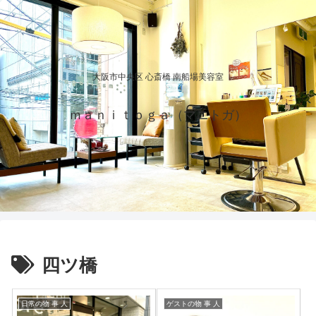
大阪市中央区 心斎橋 南船場美容室
ｍａｎｉｔｏｇａ（マニトガ）
四ツ橋
日常の物 事 人
ゲストの物 事 人