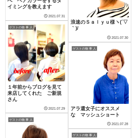
へ ヘアカラーをするタ
イミングを教えます
2021.07.31
浪速のＳａｌｙｕ様ヽ(´▽
ゲストの物 事 人
｀)/
2021.07.30
ゲストの物 事 人
１年前からブログを見て
来店してくれた ご新規
さん
アラ還女子にオススメ
2021.07.29
な マッシュショート
ゲストの物 事 人
2021.07.28
ゲストの物 事 人