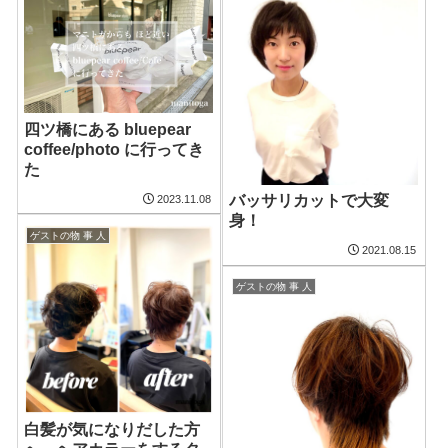
四ツ橋にある bluepear
coffee/photo に行ってき
た
バッサリカットで大変
2023.11.08
身！
ゲストの物 事 人
2021.08.15
ゲストの物 事 人
白髪が気になりだした方