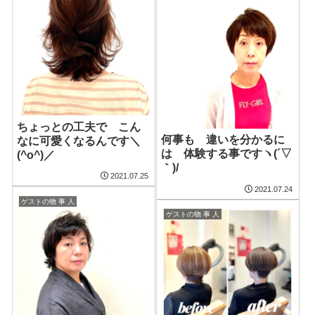
ちょっとの工夫で こん
何事も 違いを分かるに
なに可愛くなるんです＼
は 体験する事ですヽ(´▽
(^o^)／
｀)/
2021.07.25
2021.07.24
ゲストの物 事 人
ゲストの物 事 人