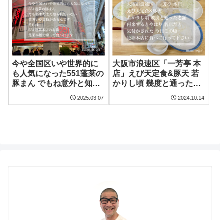
今や全国区いや世界的に
大阪市浪速区「一芳亭 本
も人気になった551蓬莱の
店」えび天定食&豚天 若
豚まん でもね意外と知ら
かりし頃 幾度と通った老
れない真実があるんです
舗の名店 是非 本店で食べ
2025.03.07
2024.10.14
それは 551蓬莱本店の横
る事をオススメします
蓬莱本館で席に座りゆっ
くりと食べれます