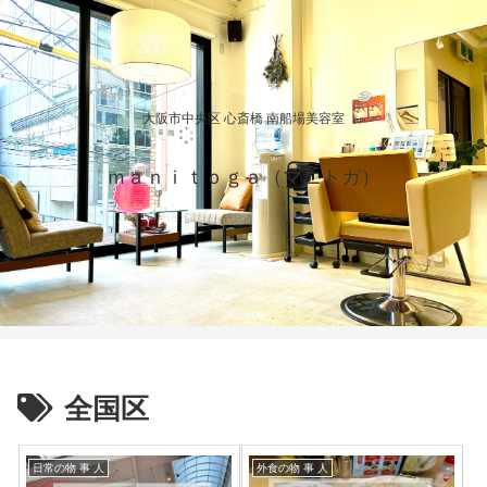
大阪市中央区 心斎橋 南船場美容室
ｍａｎｉｔｏｇａ（マニトガ）
全国区
日常の物 事 人
外食の物 事 人