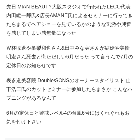
先日 MIAN BEAUTY大阪スタジオで行われたLECO代表
内田睠一郎氏&店長AMANE氏によるセミナーに行ってき
たらまるでヘアショーを見ているかのような刺激や興奮
を感じてしまい感無量になった
Ｗ杯敗退や亀梨和也さん&田中みな実さんが結婚や美輪
明宏さん死去と慌ただしい6月だった って言うんで7月の
定休日のお知らせです
表参道美容院 Double/SONSのオーナースタイリスト 山
下浩二氏のカットセミナーに参加したらまさか こんなハ
プニングがあるなんて
6月の定休日と警戒レベル4の台風6号にはくれぐれもお
気を付け下さい