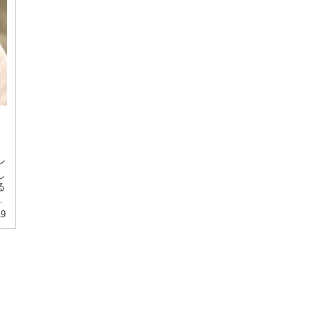
た
ン
し
る
19