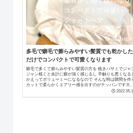
多毛で癖毛で膨らみやすい髪質でも乾かし
だけでコンパクトで可愛くなります
癖毛で多くて膨らみやすい髪質の方を 梳きバサミでジャ
ジャン梳くと余計に癖が強く感じるし 手触りも悪くなる
かえってボリューミーになるなので そんな時は隙間を作
カットで柔らかくエアリー感を出すのがテッパンです大
阪 心斎橋 四ツ橋 大丸心...
2022.05.