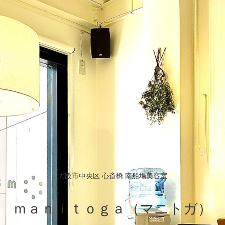
大阪市中央区 心斎橋 南船場美容室
ｍａｎｉｔｏｇａ（マニトガ）