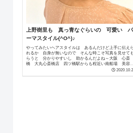
上野樹里も 真っ青なぐらいの 可愛い 
ーマスタイル(^O^)♪
やってみたいヘアスタイルは あるんだけど上手に伝え
れるか 自身が無いなので そんな時こそ写真を見せて
らうと 分かりやすいし 助かるんだよね～大阪 心斎
橋 大丸心斎橋店 四ツ橋駅からも程近い南船場 美容
manitoga(マニトガ）シゲさ...
2020.10.