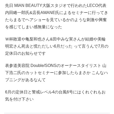
先日 MIAN BEAUTY大阪スタジオで行われたLECO代表
内田睠一郎氏&店長AMANE氏によるセミナーに行ってき
たらまるでヘアショーを見ているかのような刺激や興奮
を感じてしまい感無量になった
Ｗ杯敗退や亀梨和也さん&田中みな実さんが結婚や美輪
明宏さん死去と慌ただしい6月だった って言うんで7月の
定休日のお知らせです
表参道美容院 Double/SONSのオーナースタイリスト 山
下浩二氏のカットセミナーに参加したらまさか こんなハ
プニングがあるなんて
6月の定休日と警戒レベル4の台風6号にはくれぐれもお
気を付け下さい