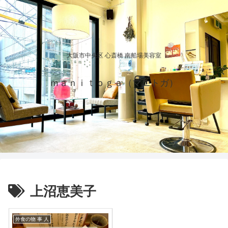
大阪市中央区 心斎橋 南船場美容室
ｍａｎｉｔｏｇａ（マニトガ）
上沼恵美子
外食の物 事 人