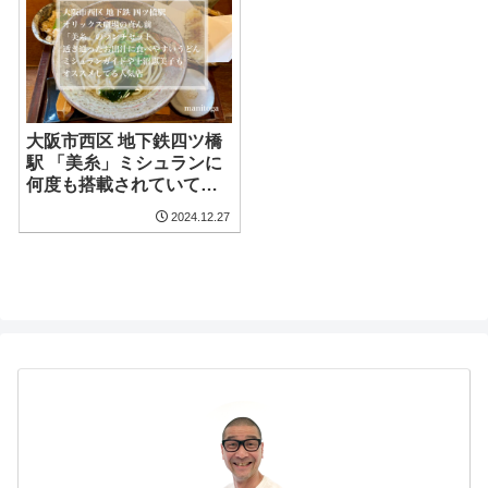
大阪市西区 地下鉄四ツ橋
駅 「美糸」ミシュランに
何度も搭載されていて上
沼恵美子も絶賛してる人
2024.12.27
気店のうどん屋さん