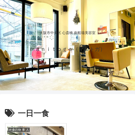
大阪市中央区 心斎橋 南船場美容室
ｍａｎｉｔｏｇａ（マニトガ）
一日一食
外食の物 事 人