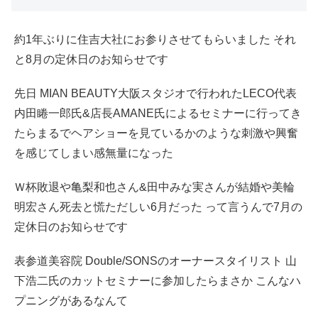
約1年ぶりに住吉大社にお参りさせてもらいました それ
と8月の定休日のお知らせです
先日 MIAN BEAUTY大阪スタジオで行われたLECO代表
内田睠一郎氏&店長AMANE氏によるセミナーに行ってき
たらまるでヘアショーを見ているかのような刺激や興奮
を感じてしまい感無量になった
Ｗ杯敗退や亀梨和也さん&田中みな実さんが結婚や美輪
明宏さん死去と慌ただしい6月だった って言うんで7月の
定休日のお知らせです
表参道美容院 Double/SONSのオーナースタイリスト 山
下浩二氏のカットセミナーに参加したらまさか こんなハ
プニングがあるなんて