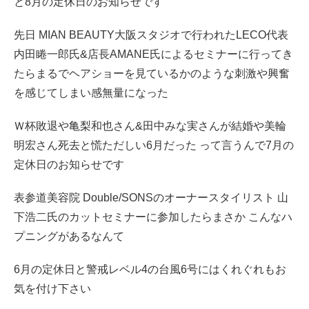
と8月の定休日のお知らせです
先日 MIAN BEAUTY大阪スタジオで行われたLECO代表
内田睠一郎氏&店長AMANE氏によるセミナーに行ってき
たらまるでヘアショーを見ているかのような刺激や興奮
を感じてしまい感無量になった
Ｗ杯敗退や亀梨和也さん&田中みな実さんが結婚や美輪
明宏さん死去と慌ただしい6月だった って言うんで7月の
定休日のお知らせです
表参道美容院 Double/SONSのオーナースタイリスト 山
下浩二氏のカットセミナーに参加したらまさか こんなハ
プニングがあるなんて
6月の定休日と警戒レベル4の台風6号にはくれぐれもお
気を付け下さい