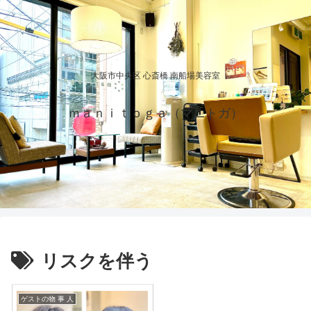
大阪市中央区 心斎橋 南船場美容室
ｍａｎｉｔｏｇａ（マニトガ）
リスクを伴う
ゲストの物 事 人