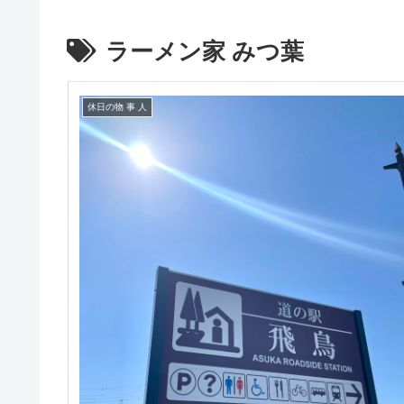
ラーメン家 みつ葉
休日の物 事 人