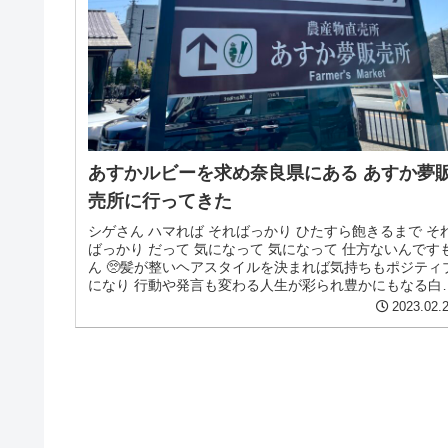
あすかルビーを求め奈良県にある あすか夢
売所に行ってきた
シゲさん ハマれば そればっかり ひたすら飽きるまで そ
ばっかり だって 気になって 気になって 仕方ないんです
ん 🥺髪が整いヘアスタイルを決まれば気持ちもポジティ
になり 行動や発言も変わる人生が彩られ豊かにもなる白
世代 大人女子の...
2023.02.