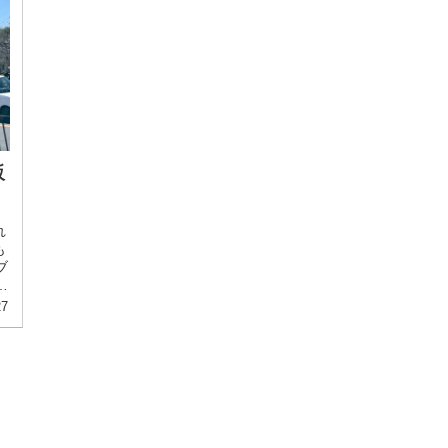
販
れ
も
ブ
髪
27