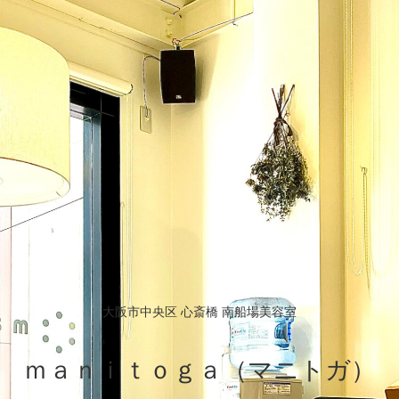
大阪市中央区 心斎橋 南船場美容室
ｍａｎｉｔｏｇａ（マニトガ）